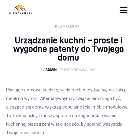
Moja firma
BEZ KATEGORII
Urządzanie kuchni – proste i
Sypialnia
wygodne patenty do Twojego
domu
Łazienka
BY
ADMIN
27 PAŹDZIERNIKA, 2021
Kuchnia
Salon
Planując domową kuchnię, wiele osób decyduje się na zakup 
mebli na wymiar. Alternatywnym rozwiązaniem mogą być, 
Ogród
cieszące się coraz większą popularnością, meble modułowe. 
To funkcjonalny i tańszy sposób na zagospodarowanie 
Salon
kuchennej przestrzeni w taki sposób, by spełnić wszystkie 
Twoje oczekiwania.
Więcej